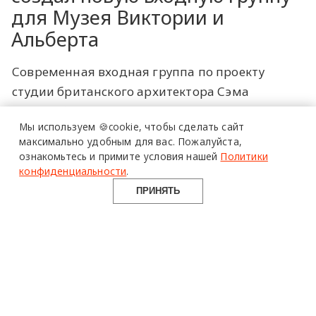
для Музея Виктории и
Альберта
Современная входная группа по проекту
студии британского архитектора Сэма
Джейкоба дополнила историческое здание
Мы используем 🍪cookie,
чтобы сделать сайт
Музея Виктории и Альберта в Лондоне. В
максимально удобным для вас.
Пожалуйста,
качестве основного материала команда
ознакомьтесь и примите условия нашей
Политики
выбрала стекло в знак уважения богатой
конфиденциальности
.
коллекции V&A. Новый вход создан в
ПРИНЯТЬ
соответствии с существующими пропорциями
комплекса и состоит из трех стеклянных
трубчатых объемов. По словам Сэма
Джейкоба, разделение конструкции на
несколько уровней — это современный ответ
на историческую структуру здания.