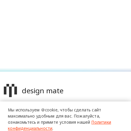
design mate
Design Mate - независимое интернет издание о дизайне во
Мы используем 🍪cookie,
чтобы сделать сайт
всех его проявлениях. Создаем авторский контент для
максимально удобным для вас.
Пожалуйста,
дизайнеров, архитекторов и всех неравнодушных к
ознакомьтесь и примите условия нашей
Политики
красоте с 2016 года.
конфиденциальности
.