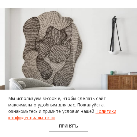
более 20 тысяч
специалистов читают
про дизайн
и архитектуру
Мы используем 🍪cookie,
чтобы сделать сайт
в Telegram канале
максимально удобным для вас.
Пожалуйста,
ознакомьтесь и примите условия нашей
Политики
Design Mate
конфиденциальности
.
ПРИНЯТЬ