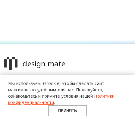
design mate
Design Mate - независимое интернет издание о дизайне во
Мы используем 🍪cookie,
чтобы сделать сайт
всех его проявлениях. Создаем авторский контент для
максимально удобным для вас.
Пожалуйста,
дизайнеров, архитекторов и всех неравнодушных к
ознакомьтесь и примите условия нашей
Политики
красоте с 2016 года.
конфиденциальности
.
© 2016-2026 Все права защищены
ПРИНЯТЬ
О ПРОЕКТЕ
РУБРИКИ
СОЦСЕТИ
Команда
Читать
Telegram