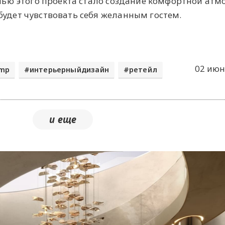
елью этого проекта стало создание комфортной атм
будет чувствовать себя желанным гостем.
02 июн
mp
интерьерныйдизайн
ретейл