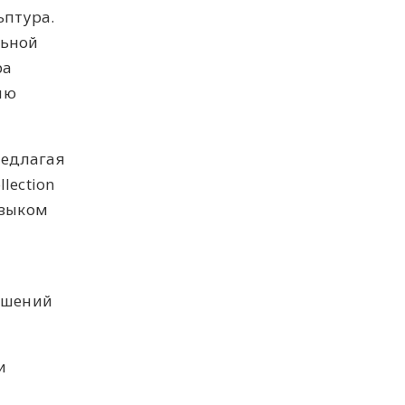
ьптура.
льной
ра
ию
редлагая
lection
языком
решений
и