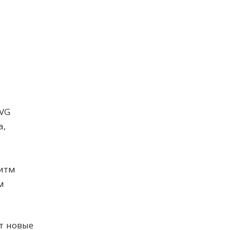
IVG
а,
ритм
м
т новые