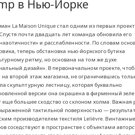
amp в Нью-Йорке
ман La Maison Unique стал одним из первых проект
Спустя почти двадцать лет команда обновила его
 «хаотичности» и расслабленности. По словам осно
ервика, теперь обстановка нью-йоркского бутика
ьтурному ритму, но основана на том же духе
инальный дизайн». В первоначальном проекте, что
 на второй этаж магазина, не ограничившись толь
ла скульптурную лестницу, которая буквально
новленной версии она окрашена в фирменный зел
т еще большее сходство со склоном холма. Важная 
 выраженной тактильной поверхностью — результа
ким производителем текстиля Lelièvre. Винтажны
в соседствуют в пространстве с объектами авторс