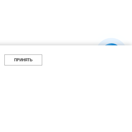
я 2025 г.
ПРИНЯТЬ
УБРИКИ
СОЦСЕТИ
итать
Telegram
мотреть
100gram
ойти
Pinterest