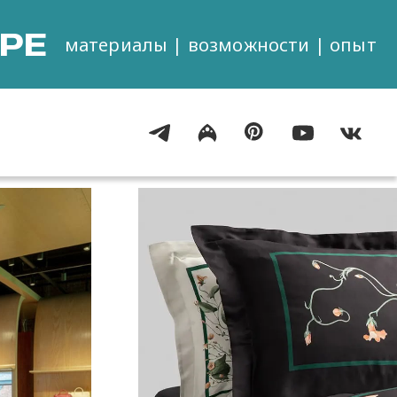
РЕ
материалы | возможности | опыт