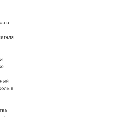
ов в
вателя
бы
ко
еный
роль в
т
е
тва