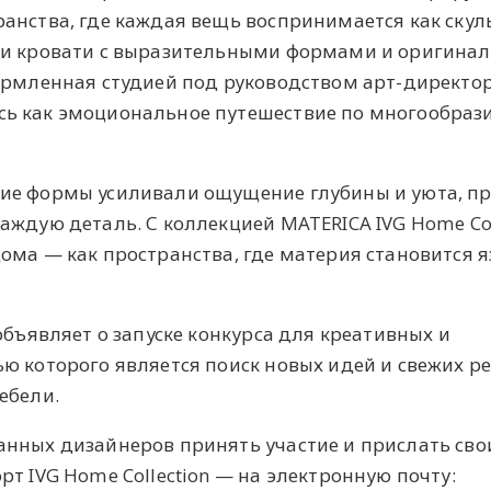
анства, где каждая вещь воспринимается как скул
 и кровати с выразительными формами и оригина
ормленная студией под руководством арт-директо
ь как эмоциональное путешествие по многообраз
ие формы усиливали ощущение глубины и уюта, п
аждую деталь. С коллекцией MATERICA IVG Home Col
ома — как пространства, где материя становится 
объявляет о запуске конкурса для креативных и
ю которого является поиск новых идей и свежих 
ебели.
анных дизайнеров принять участие и прислать сво
т IVG Home Collection — на электронную почту: