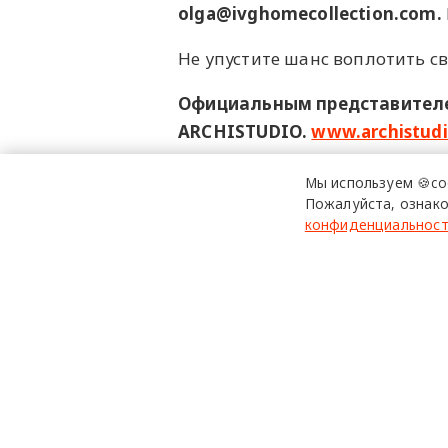
olga@ivghomecollection.com.
Не упустите шанс воплотить с
Официальным представителе
ARCHISTUDIO.
www.archistudi
Реклама: Представительство АКЦИ
Мы используем 🍪co
ИНН 9909414069, Erid: 2SDnjcLop69
Пожалуйста, ознако
конфиденциальнос
​IVGHomeCollection
​ARCHIS
design mate
Design Mate - независимое интернет издание о дизайне в
проявлениях. Создаем авторский контент для дизайнеро