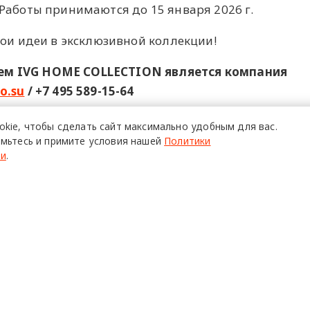
Работы принимаются до 15 января 2026 г.
вои идеи в эксклюзивной коллекции!
м IVG HOME COLLECTION является компания
o.su
/ +7 495 589-15-64
ОНЕРНОГО ОБЩЕСТВА "ГЛОРИЯ КОНСУЛЬТАНТС СА",
23 июн
okie,
чтобы сделать сайт
максимально удобным для вас.
мьтесь и примите условия нашей
Политики
ти
.
TUDIO
дизайн
О ПРОЕКТЕ
Р
Команда
Ч
Реклама
С
о всех его
Mediakit
П
в,