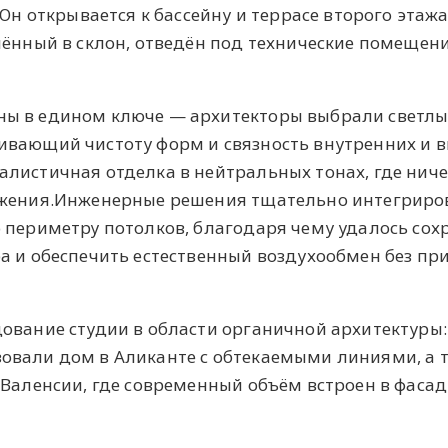
 Он открывается к бассейну и террасе второго этажа
лённый в склон, отведён под технические помещен
ы в едином ключе — архитекторы выбрали светл
ивающий чистоту форм и связность внутренних и 
листичная отделка в нейтральных тонах, где ниче
ужения.Инженерные решения тщательно интегриро
 периметру потолков, благодаря чему удалось сох
а и обеспечить естественный воздухообмен без п
ование студии в области органичной архитектуры:
ализовали дом в Аликанте с обтекаемыми линиями, а 
Валенсии, где современный объём встроен в фасады