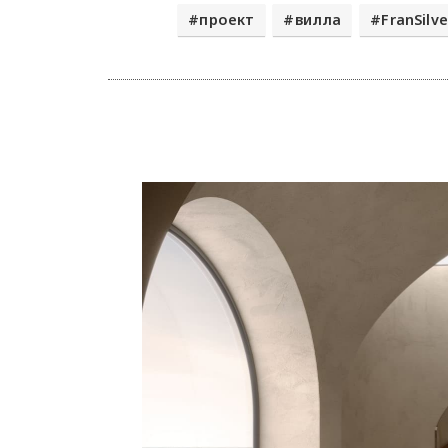
проект
вилла
FranSilv