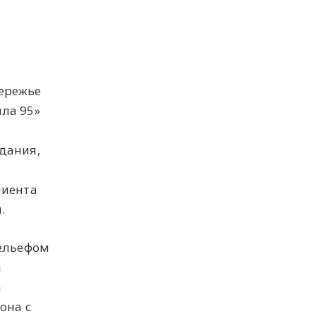
ережье
лла 95»
дания,
лиента
.
рельефом
а
а
она с