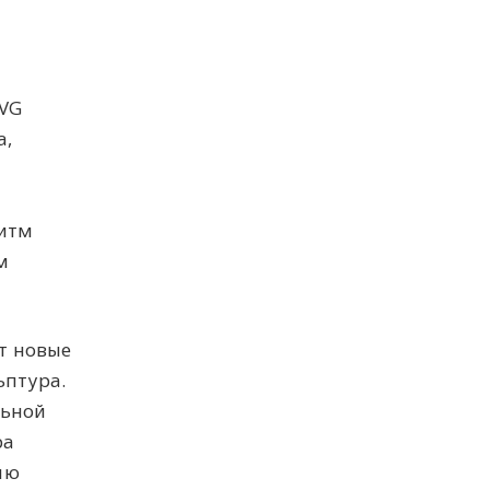
IVG
а,
ритм
м
т новые
ьптура.
льной
ра
ию