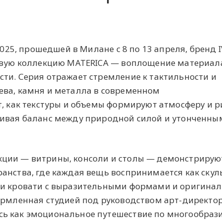
 2025, прошедшей в Милане с 8 по 13 апреля, бренд 
новую коллекцию MATERICA — воплощение материал
ти. Серия отражает стремление к тактильности и
ева, камня и металла в современном
т, как текстуры и объемы формируют атмосферу и 
кивая баланс между природной силой и утонченны
ции — витрины, консоли и столы — демонстрирую
анства, где каждая вещь воспринимается как скул
 и кровати с выразительными формами и оригина
ормленная студией под руководством арт-директо
ь как эмоциональное путешествие по многообраз