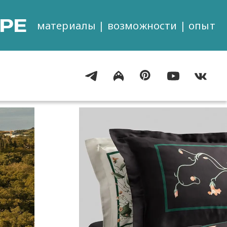
РЕ
материалы | возможности | опыт