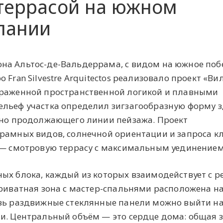
 террасой на южном
пании
на Альтос-де-Вальдеррама, с видом на южное поб
 Fran Silvestre Arquitectos реализовало проект «Ви
ыраженной пространственной логикой и плавными
ельеф участка определил зигзагообразную форму з
льно продолжающего линии пейзажа. Проект
рамных видов, солнечной ориентации и запроса к
й — смотровую террасу с максимальным уединением
ых блока, каждый из которых взаимодействует с 
Приватная зона с мастер-спальнями расположена н
озь раздвижные стеклянные панели можно выйти н
и. Центральный объём — это сердце дома: общая з