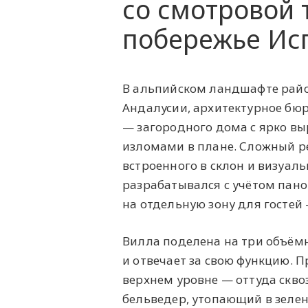
со смотровой
побережье Ис
В альпийском ландшафте райо
Андалусии, архитектурное бюро
— загородного дома с ярко в
изломами в плане. Сложный р
встроенного в склон и визуа
разрабатывался с учётом пано
на отдельную зону для госте
Вилла поделена на три объёмн
и отвечает за свою функцию. 
верхнем уровне — оттуда скв
бельведер, утопающий в зелен