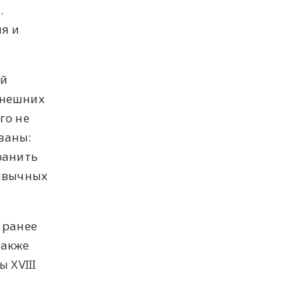
.
ия и
ый
внешних
го не
ваны:
ранить
ривычных
 ранее
также
 XVIII