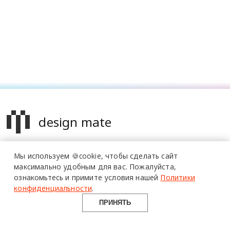
design mate
Design Mate - независимое интернет издание о дизайне во
Мы используем 🍪cookie,
чтобы сделать сайт
всех его проявлениях. Создаем авторский контент для
максимально удобным для вас.
Пожалуйста,
дизайнеров, архитекторов и всех неравнодушных к
ознакомьтесь и примите условия нашей
Политики
красоте с 2016 года.
конфиденциальности
.
© 2016-2026 Все права защищены
ПРИНЯТЬ
О ПРОЕКТЕ
РУБРИКИ
СОЦСЕТИ