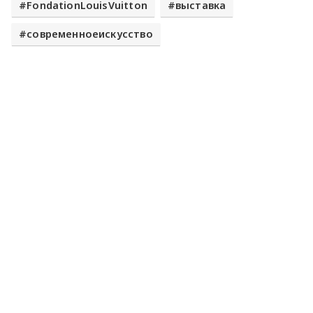
FondationLouisVuitton
выставка
современноеискусство