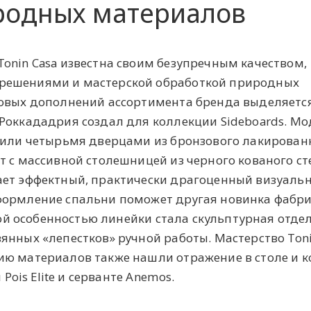
ородных материалов
onin Casa известна своим безупречным качеством,
решениями и мастерской обработкой природных
новых дополнений ассортимента бренда выделяетс
Роккададрия создал для коллекции Sideboards. М
я или четырьмя дверцами из бронзового лакирован
т с массивной столешницей из черного кованого ст
ает эффектный, практически драгоценный визуаль
формление спальни поможет другая новинка фабр
вной особенностью линейки стала скульптурная отдел
янных «лепестков» ручной работы. Мастерство Toni
ию материалов также нашли отражение в столе и к
 Pois Elite и серванте Anemos.