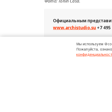
Фото: Tonin Casa.
Официальным представит
www.archistudio.su
+7 495
Мы используем 🍪co
Реклама: ООО «Представительство № 1
Пожалуйста, ознако
конфиденциальнос
ToninCasa
итальянскийдиз
design mate
Design Mate - независимое интернет издание о дизайне в
проявлениях. Создаем авторский контент для дизайнеро