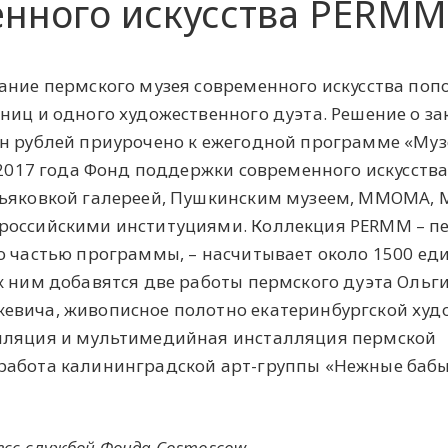
енного искусства PERMM
ание пермского музея современного искусства поп
ниц и одного художественного дуэта. Решение о за
лн рублей приурочено к ежегодной программе «Муз
с 2017 года Фонд поддержки современного искусств
тьяковкой галереей, Пушкинским музеем, ММОМА, 
российскими институциями. Коллекция PERMM – п
о частью программы, – насчитывает около 1500 ед
к ним добавятся две работы пермского дуэта Ольг
евича, живописное полотно екатеринбургской ху
лляция и мультимедийная инсталляция пермской
работа калининградской арт-группы «Нежные бабы
сс-службой Фонда Cosmoscow.