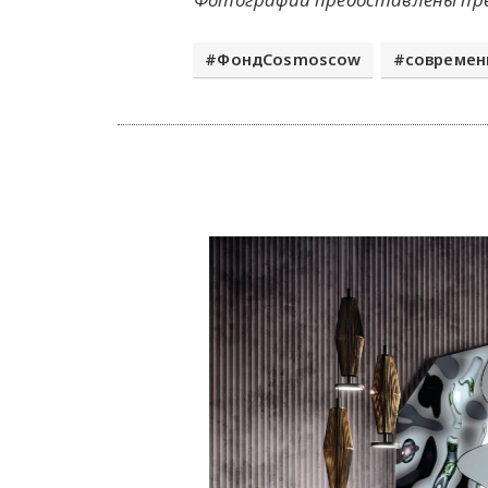
ФондCosmoscow
современ