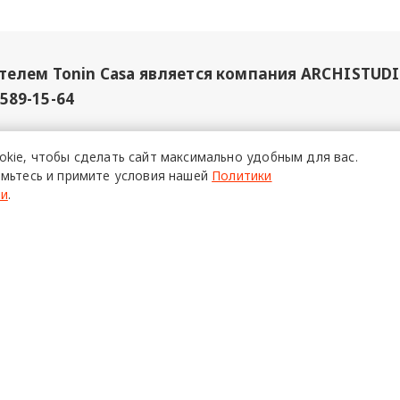
елем Tonin Casa является компания ARCHISTUDI
 589-15-64
okie,
чтобы сделать сайт
максимально удобным для вас.
», ИНН 7706449915, Erid: 2SDnjdvfHEG
20 декабр
мьтесь и примите условия нашей
Политики
ти
.
айн
О ПРОЕКТЕ
Р
Команда
Ч
Реклама
С
о всех его
Mediakit
П
в,