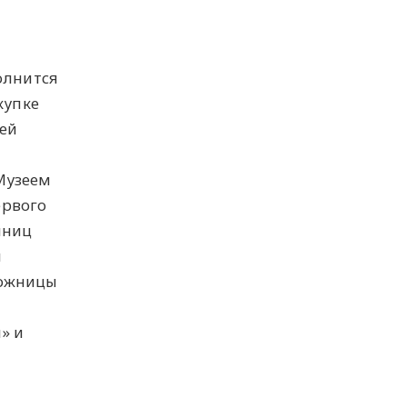
олнится
купке
ей
а
Музеем
ервого
иниц
и
дожницы
» и