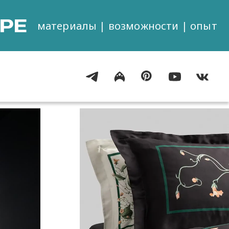
РЕ
материалы | возможности | опыт