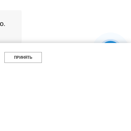
O.
я 2023 г.
ПРИНЯТЬ
УБРИКИ
СОЦСЕТИ
итать
Telegram
мотреть
100gram
ойти
Pinterest