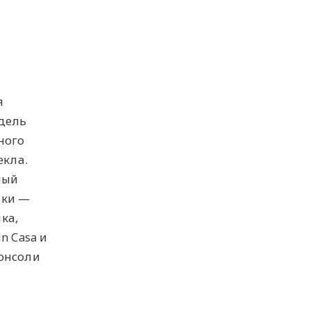
я
одель
ного
екла.
ный
ики —
ка,
n Casa и
онсоли