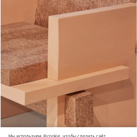
более 20 тысяч
специалистов читают
про дизайн
и архитектуру
Мы используем 🍪cookie,
чтобы сделать сайт