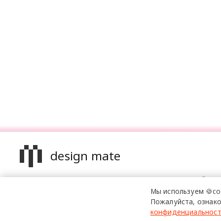
design mate
Design Mate - независимое интернет издание о дизайне в
проявлениях. Создаем авторский контент для дизайнеро
Мы используем 🍪co
архитекторов и всех неравнодушных к красоте с 2016 го
Пожалуйста, ознако
конфиденциальнос
© 2016-2026 Все права защищены