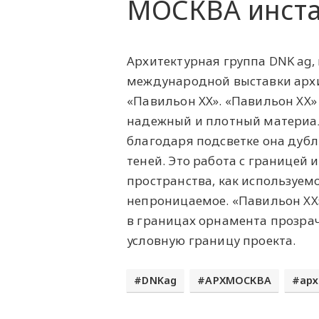
МОСКВА инста
Архитектурная группа DNK ag, 
международной выставки арх
«Павильон XX». «Павильон XX»
надежный и плотный материал
благодаря подсветке она дубл
теней. Это работа с границей 
пространства, как используем
непроницаемое. «Павильон XX
в границах орнамента прозра
условную границу проекта.
DNKag
АРХМОСКВА
арх