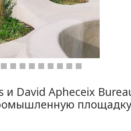
s и David Apheceix Burea
ромышленную площадку