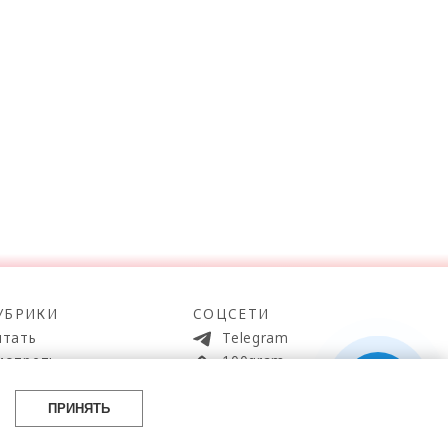
УБРИКИ
СОЦСЕТИ
итать
Telegram
мотреть
100gram
ойти
Pinterest
айти
YouTube
ПРИНЯТЬ
аботать
ВКонтакте