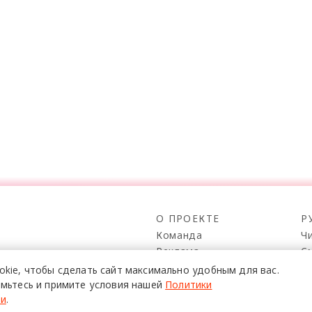
О ПРОЕКТЕ
Р
Команда
Ч
Реклама
С
о всех его
Mediakit
П
в,
okie,
чтобы сделать сайт
максимально удобным для вас.
да.
Контакты
Н
мьтесь и примите условия нашей
Политики
ти
.
Юридическая
Р