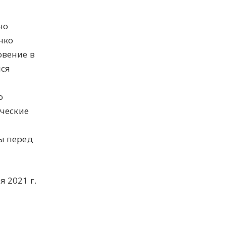
но
нко
овение в
йся
о
ческие
ы перед
я 2021 г.