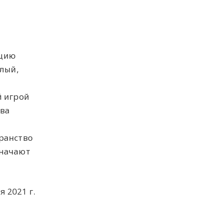
яцию
лый,
й игрой
тва
ранство
значают
я 2021 г.