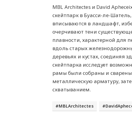
MBL Architectes и David Aphe
скейтпарк в Буасси-ле-Шател
вписываются в ландшафт, избе
очерчивают тени существующе
плавности, характерной для п
вдоль старых железнодорожны
деревьях и кустах, соединяя 
скейтпарка исследует возможн
рамы были собраны и сварены
металлическую арматуру, зат
схватыванием.
MBLArchitectes
DavidAphec