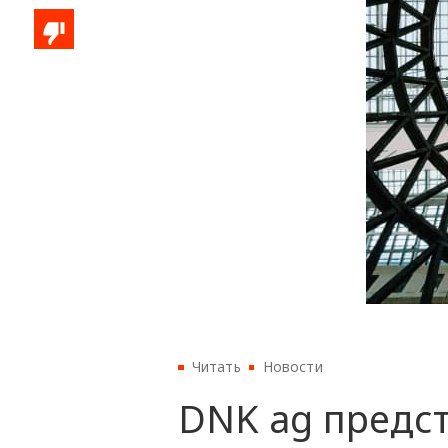
Читать
Новости
DNK ag предст