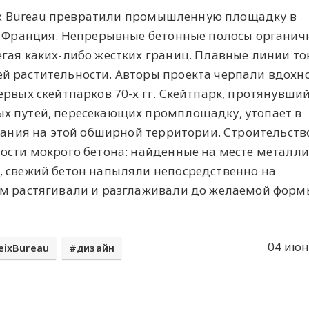
ceix Bureau превратили промышленную площадку в
ь, Франция. Непрерывные бетонные полосы органич
гая каких-либо жестких границ. Плавные линии то
й растительности. Авторы проекта черпали вдохн
ервых скейтпарков 70-х гг. Скейтпарк, протянувши
х путей, пересекающих промплощадку, утопает в
здания на этой обширной территории. Строительств
ости мокрого бетона: найденные на месте металли
, свежий бетон напыляли непосредственно на
ем растягивали и разглаживали до желаемой форм
04 июн
eixBureau
дизайн