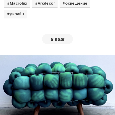
Macroluх
Arcdecor
освещение
дизайн