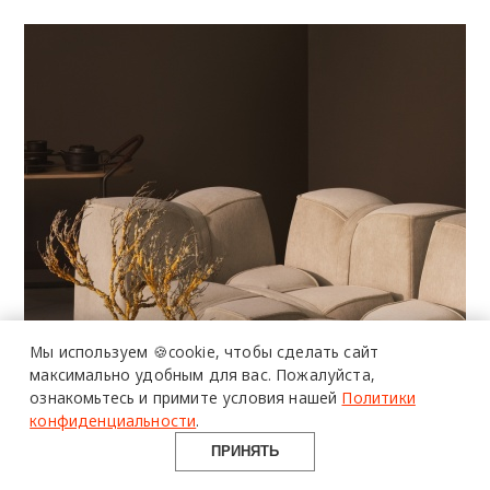
более 20 тысяч
специалистов читают
про дизайн
и архитектуру
Мы используем 🍪cookie,
чтобы сделать сайт
в Telegram канале
максимально удобным для вас.
Пожалуйста,
ознакомьтесь и примите условия нашей
Политики
Design Mate
конфиденциальности
.
ПРИНЯТЬ