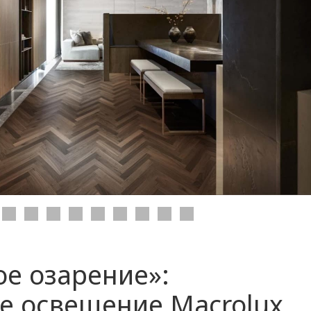
ое озарение»:
е освещение Macrolux