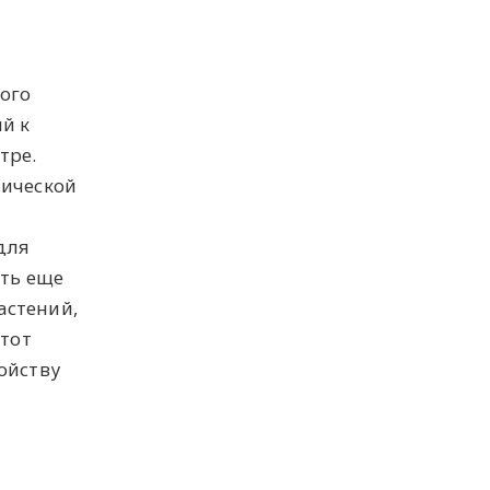
кого
й к
тре.
тической
а
для
сть еще
астений,
этот
ойству