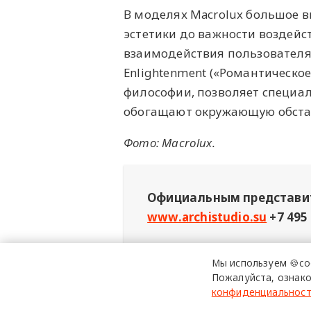
В моделях Macrolux большое 
эстетики до важности воздейс
взаимодействия пользователя 
Enlightenment («‎Романтическо
философии, позволяет специал
обогащают окружающую обста
Фото: Macrolux.
Официальным представит
www.archistudio.su
+7 495
Мы используем 🍪co
Реклама: ООО «Представительство № 1
Пожалуйста, ознако
конфиденциальнос
Macrolux
освещение
д