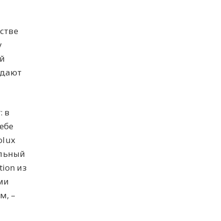
стве
у
ий
ждают
: в
ебе
oluх
ильный
ion из
ми
м, –