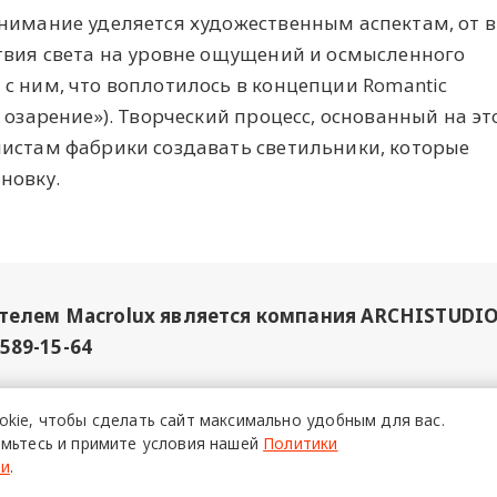
внимание уделяется художественным аспектам, от 
твия света на уровне ощущений и осмысленного
с ним, что воплотилось в концепции Romantic
е озарение»). Творческий процесс, основанный на эт
истам фабрики создавать светильники, которые
новку.
елем Macrolux является компания ARCHISTUDIO
 589-15-64
okie,
чтобы сделать сайт
максимально удобным для вас.
», ИНН 7706449915, Erid: 2SDnjdvHmsq
05 ноябр
мьтесь и примите условия нашей
Политики
ти
.
изайн