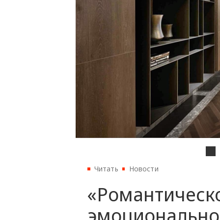
Читать
Новости
«‎Романтическ
эмоционально