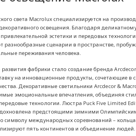
кого света Macrolux специализируется на производ
 декоративного освещения. Благодаря деликатном
 привлекательной эстетики и передовых технолог
т разнообразные сценарии в пространстве, пробу
альные переживания человека.
азвития фабрики стало создание бренда Arcdecor
тавку на инновационные продукты, сочетающие в с
чества. Декоративные светильники Arcdecor & Macr
имые эмоциональные впечатления, объединяя ст
ередовые технологии. Люстра Puck Five Limited Edit
вдохновлена предстоящими зимними Олимпийски
но символу международных соревнований – кольца
лизируют пять континентов и объединение людей.