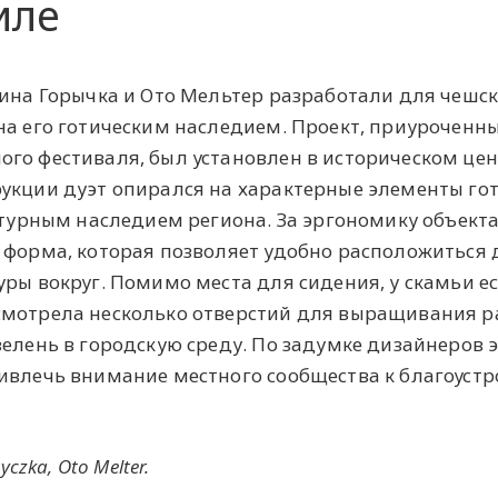
иле
рина Горычка и Ото Мельтер разработали для чешс
на его готическим наследием. Проект, приуроченны
го фестиваля, был установлен в историческом цен
укции дуэт опирался на характерные элементы го
льтурным наследием региона. За эргономику объект
 форма, которая позволяет удобно расположиться 
уры вокруг. Помимо места для сидения, у скамьи е
смотрела несколько отверстий для выращивания р
зелень в городскую среду. По задумке дизайнеров 
ивлечь внимание местного сообщества к благоустр
czka, Oto Melter.