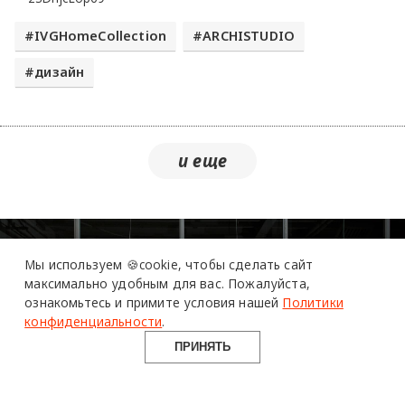
​IVGHomeCollection
​ARCHISTUDIO
дизайн
более 20 тысяч
специалистов читают
про дизайн
Мы используем 🍪cookie,
чтобы сделать сайт
и архитектуру
максимально удобным для вас.
Пожалуйста,
в Telegram канале
ознакомьтесь и примите условия нашей
Политики
Design Mate
конфиденциальности
.
ПРИНЯТЬ