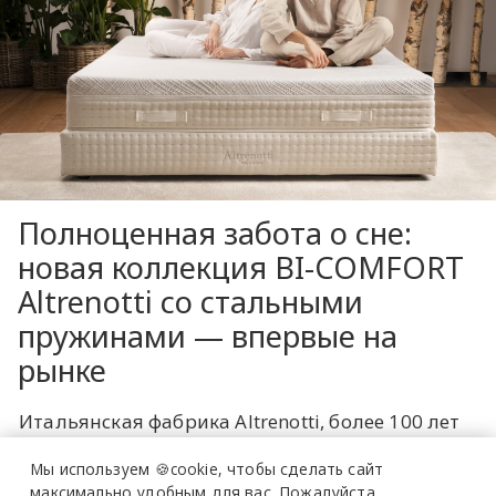
Полноценная забота о сне:
новая коллекция BI-COMFORT
Altrenotti со стальными
пружинами — впервые на
рынке
Итальянская фабрика Altrenotti, более 100 лет
создающая решения для качественного и
Мы используем 🍪cookie,
чтобы сделать сайт
комфортного сна, представила коллекцию BI-
максимально удобным для вас.
Пожалуйста,