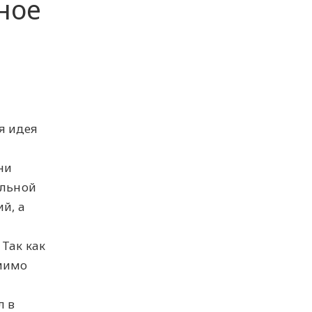
ное
я идея
ни
альной
й, а
Так как
мимо
л в