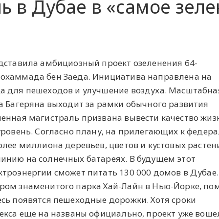
ь в Дубае в «самое зеле
»
дставила амбициозный проект озеленения 64-
охаммада бен Заеда. Инициатива направлена на
а для пешеходов и улучшение воздуха. Масштабна
а Багеряна выходит за рамки обычного развития
ленная магистраль призвана вывести качество жиз
уровень. Согласно плану, на прилегающих к федер
олее миллиона деревьев, цветов и кустовых растени
инию на солнечных батареях. В будущем этот
троэнергии сможет питать 130 000 домов в Дубае. 
ром знаменитого парка Хай-Лайн в Нью-Йорке, по
сь появятся пешеходные дорожки. Хотя сроки
екса еще на названы официально, проект уже воше