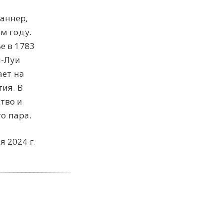
аннер,
м году.
е в 1783
я-Луи
ает на
ия. В
тво и
о пара.
я 2024 г.