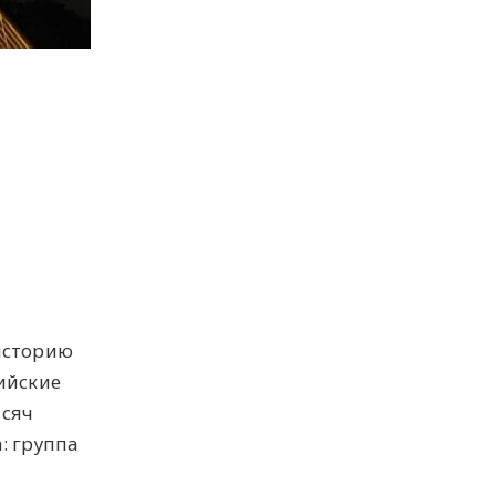
историю
ийские
ысяч
: группа