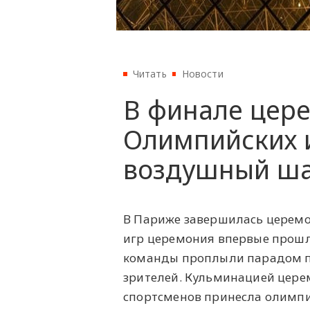
Читать
Новости
В финале цер
Олимпийских и
воздушный ша
В Париже завершилась церемо
игр церемония впервые прошла
команды проплыли парадом по
зрителей. Кульминацией церем
спортсменов принесла олимпий