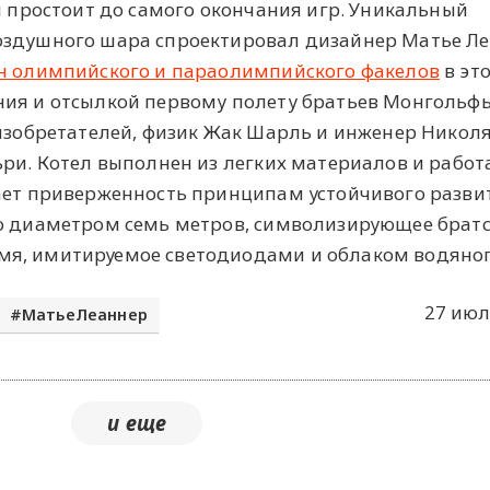
н простоит до самого окончания игр. Уникальный
оздушного шара спроектировал дизайнер Матье Ле
н олимпийского и параолимпийского факелов
в это
ия и отсылкой первому полету братьев Монгольфь
 изобретателей, физик Жак Шарль и инженер Никол
ьри. Котел выполнен из легких материалов и работ
ает приверженность принципам устойчивого развит
цо диаметром семь метров, символизирующее братс
я, имитируемое светодиодами и облаком водяног
27 июл
МатьеЛеаннер