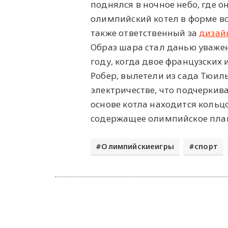
поднялся в ночное небо, где о
олимпийский котел в форме в
также ответственный за
дизай
Образ шара стал данью уважен
году, когда двое французских
Робер, вылетели из сада Тюил
электричестве, что подчеркив
основе котла находится коль
содержащее олимпийское плам
Олимпийскиеигры
спорт