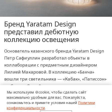
Бренд Yaratam Design
представил дебютную
коллекцию освещения
Основатель казанского бренда Yaratam Design
Петр Сафиуллин разработал объекты в
коллаборации с предметным дизайнером
Лилией Макаровой. В коллекцию «Бакча»
вошли три светильника — «Кабак», «Патиссон»
и «Суган». Одной и знаковых новинок также
Мы используем 🍪cookie,
чтобы сделать сайт
стал светильник «Су», разработанный
максимально удобным для вас.
Пожалуйста,
командой марки с использованием массива
ознакомьтесь и примите условия нашей
Политики
дуба. Прототипами предметов стали тыква,
конфиденциальности
.