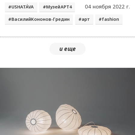
04 ноября 2022 г.
USHATÁVA
МузейАРТ4
ВасилийКононов-Гредин
арт
fashion