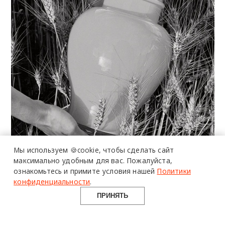
более 20 тысяч
специалистов читают
про дизайн
Мы используем 🍪cookie,
чтобы сделать сайт
и архитектуру
максимально удобным для вас.
Пожалуйста,
в Telegram канале
ознакомьтесь и примите условия нашей
Политики
Design Mate
конфиденциальности
.
ПРИНЯТЬ