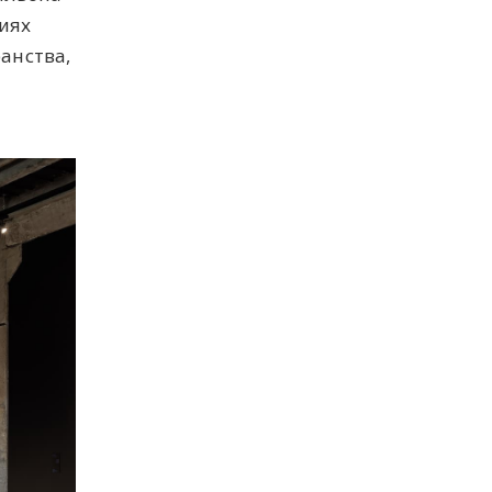
иях
анства,