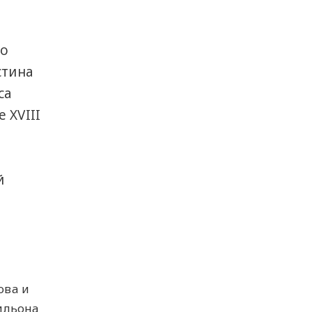
го
стина
са
 XVIII
й
ова и
ильона