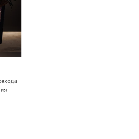
рехода
ния
я