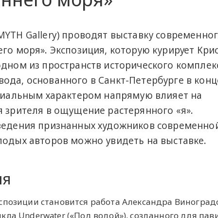
MYTH Gallery) проводят выставку современно
его моря». Экспозиция, которую курирует Кри
одном из пространств исторического комплек
ода, основанного в Санкт-Петербурге в конце
триальным характером напрямую влияет на
я зрителя в ощущение растерянного «я».
зведения признанных художников современно
лодых авторов можно увидеть на выставке.
ия
спозиции становится работа Александра Виноград
кла Underwater («Под водой»), созданного для пав