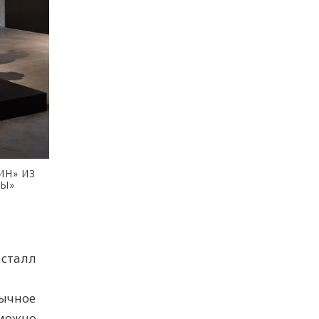
ИН» ИЗ
ЗЫ»
исталл
вычное
 можно