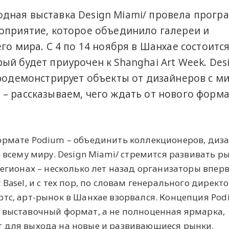
дная выставка Design Miami/ провела прогр
оприятие, которое объединило галереи и
го мира. С 4 по 14 ноября в Шанхае состоитс
ый будет приурочен к Shanghai Art Week. Des
продемонстрирует объекты от дизайнеров с 
– рассказываем, чего ждать от нового форма
ормате Podium – объединить коллекционеров, диз
о всему миру. Design Miami/ стремится развивать р
регионах – несколько лет назад организаторы впер
Basel, и с тех пор, по словам генерального директ
ртс, арт-рынок в Шанхае взорвался. Концепция Pod
 выставочный формат, а не полноценная ярмарка,
 для выхода на новые и развивающиеся рынки.