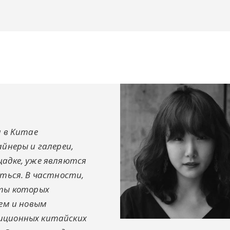
а в Китае
йнеры и галереи,
адке, уже являются
ться. В частности,
оты которых
ием и новым
иционных китайских