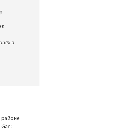
р
ие
ниях о
в районе
 Gan: