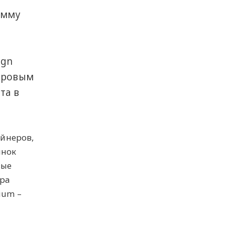
амму
я
ign
мировым
та в
айнеров,
ынок
вые
ора
ium –