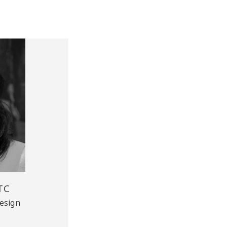
ТС
esign