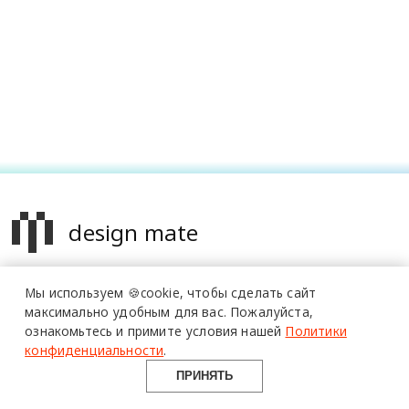
design mate
Design Mate - независимое интернет издание о дизайне во
Мы используем 🍪cookie,
чтобы сделать сайт
всех его проявлениях. Создаем авторский контент для
максимально удобным для вас.
Пожалуйста,
дизайнеров, архитекторов и всех неравнодушных к
более 20 тысяч
ознакомьтесь и примите условия нашей
Политики
специалистов читают
красоте с 2016 года.
про дизайн
и архитектуру
конфиденциальности
.
в Telegram канале
Design Mate
© 2016-2026 Все права защищены
ПРИНЯТЬ