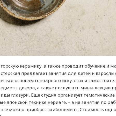
торскую керамику, а также проводит обучение и ма
стерская предлагает занятия для детей и взрослых
читься основам гончарного искусства и самостояте
редметы декора, а также послушать мини-лекции п
иды глазури. Еще студия организует тематические
е японской технике нериаге, – а на занятия по раб
епке можно приобрести абонемент. Стоимость одн