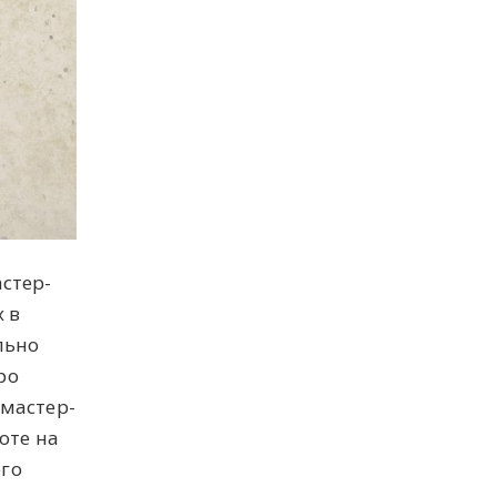
стер-
 в
льно
ро
 мастер-
оте на
ого