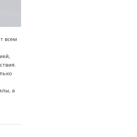
т всем
ией,
ствия.
олько
алы, а