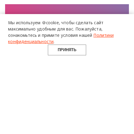
Все самое актуальное и интересное в
Мы используем 🍪cookie,
чтобы сделать сайт
еженедельной рассылке Design Mate
максимально удобным для вас.
Пожалуйста,
более 20 тысяч
ознакомьтесь и примите условия нашей
Политики
специалистов читают
про дизайн
и архитектуру
конфиденциальности
.
в Telegram канале
Design Mate
ПРИНЯТЬ
ЧИТАТЬ ЕЩЕ