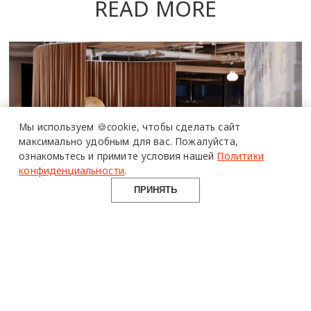
READ MORE
более 20 тысяч
Мы используем 🍪cookie,
чтобы сделать сайт
специалистов читают
про дизайн
максимально удобным для вас.
Пожалуйста,
и архитектуру
ознакомьтесь и примите условия нашей
Политики
в Telegram канале
конфиденциальности
.
Design Mate
ПРИНЯТЬ
14 необычных офисов со всего света
ИНТЕРЬЕРЫ