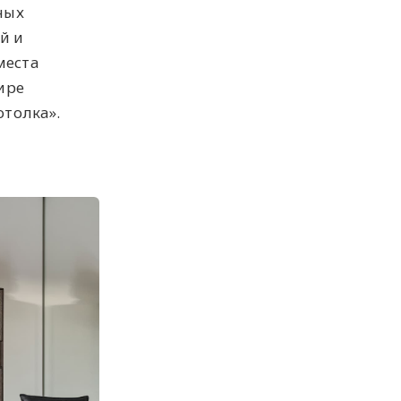
ных
й и
места
ире
отолка».