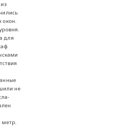
 из
учились
 окон.
уровня.
а для
каф
зысками
тствия
ванные
ешили не
сла-
влен
 метр.