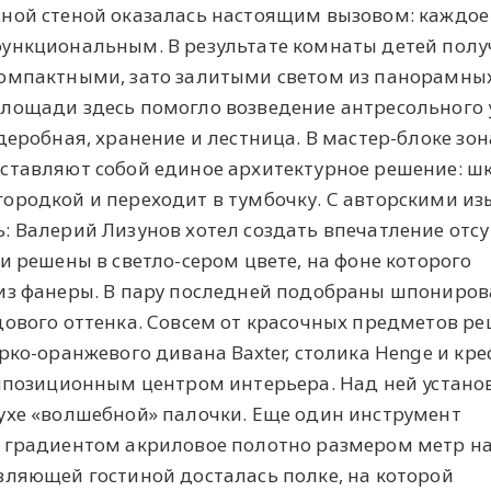
ной стеной оказалась настоящим вызовом: каждое
ункциональным. В результате комнаты детей пол
омпактными, зато залитыми светом из панорамных
лощади здесь помогло возведение антресольного 
деробная, хранение и лестница. В мастер-блоке зон
ставляют собой единое архитектурное решение: ш
ородкой и переходит в тумбочку. С авторскими и
: Валерий Лизунов хотел создать впечатление отсу
и решены в светло-сером цвете, на фоне которого
 из фанеры. В пару последней подобраны шпониро
дового оттенка. Совсем от красочных предметов р
рко-оранжевого дивана Baxter, столика Henge и кре
омпозиционным центром интерьера. Над ней устано
ухе «волшебной» палочки. Еще один инструмент
 градиентом акриловое полотно размером метр на
вляющей гостиной досталась полке, на которой