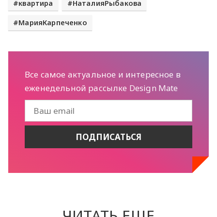
квартира
НаталияРыбакова
МарияКарпеченко
Все самое актуальное и интересное в
еженедельной рассылке Design Mate
ЧИТАТЬ ЕЩЕ