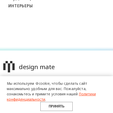
ИНТЕРЬЕРЫ
design mate
более 20 тысяч
специалистов читают
Design Mate - независимое интернет издание о дизайне во
про дизайн
Мы используем 🍪cookie,
чтобы сделать сайт
всех его проявлениях. Создаем авторский контент для
и архитектуру
максимально удобным для вас.
Пожалуйста,
дизайнеров, архитекторов и всех неравнодушных к
в Telegram канале
ознакомьтесь и примите условия нашей
Политики
красоте с 2016 года.
Design Mate
конфиденциальности
.
© 2016-2026 Все права защищены
ПРИНЯТЬ