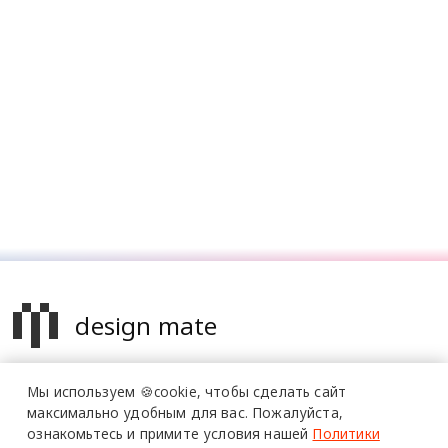
design mate
Design Mate - независимое интернет издание о дизайне во
Мы используем 🍪cookie,
чтобы сделать сайт
всех его проявлениях. Создаем авторский контент для
максимально удобным для вас.
Пожалуйста,
дизайнеров, архитекторов и всех неравнодушных к
ознакомьтесь и примите условия нашей
Политики
красоте с 2016 года.