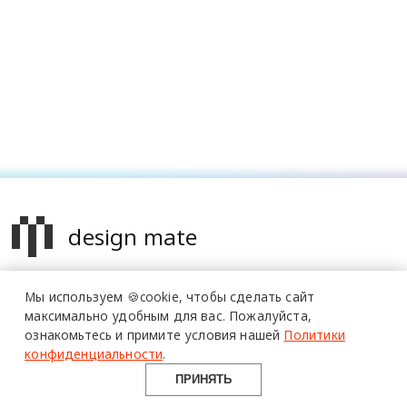
design mate
Design Mate - независимое интернет издание о дизайне во
Мы используем 🍪cookie,
чтобы сделать сайт
всех его проявлениях. Создаем авторский контент для
максимально удобным для вас.
Пожалуйста,
дизайнеров, архитекторов и всех неравнодушных к
ознакомьтесь и примите условия нашей
Политики
красоте с 2016 года.
конфиденциальности
.
© 2016-2026 Все права защищены
ПРИНЯТЬ