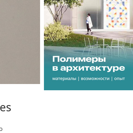
ses
о