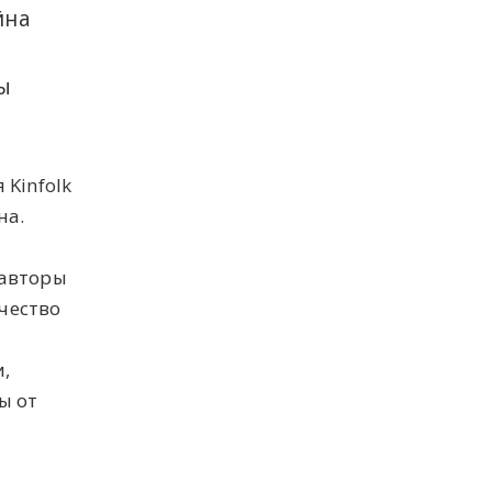
йна
ы
 Kinfolk
на.
 авторы
чество
,
ы от