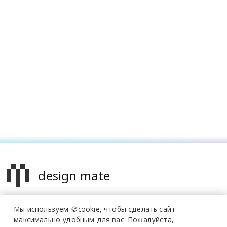
design mate
Design Mate - независимое интернет издание о дизайне во
Мы используем 🍪cookie,
чтобы сделать сайт
всех его проявлениях. Создаем авторский контент для
максимально удобным для вас.
Пожалуйста,
дизайнеров, архитекторов и всех неравнодушных к