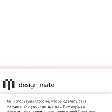
design mate
Design Mate - независимое интернет издание о дизайне во
Мы используем 🍪cookie,
чтобы сделать сайт
всех его проявлениях. Создаем авторский контент для
максимально удобным для вас.
Пожалуйста,
дизайнеров, архитекторов и всех неравнодушных к
ознакомьтесь и примите условия нашей
Политики