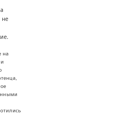
да
 не
ие.
е на
 и
о
отенца,
ное
ионными
лотились