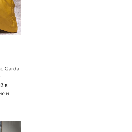
ю Garda
т
й в
ие и