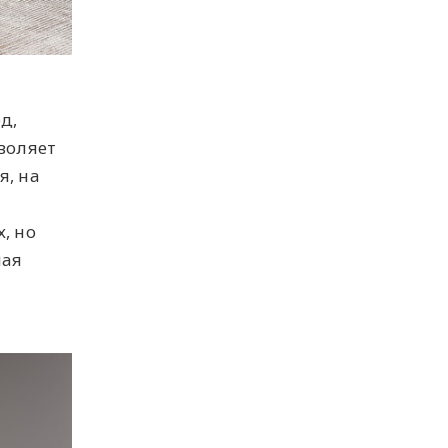
д,
воляет
я, на
, но
лая