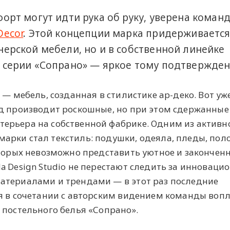
форт могут идти рука об руку, уверена коман
Decor
. Этой концепции марка придерживается
нерской мебели, но и в собственной линейке
з серии «Сопрано» — яркое тому подтвержден
 — мебель, созданная в стилистике ар-деко. Вот уж
д производит роскошные, но при этом сдержанные
ерьера на собственной фабрике. Одним из активн
рки стал текстиль: подушки, одеяла, пледы, пол
оторых невозможно представить уютное и закончен
a Design Studio не перестают следить за инновац
атериалами и трендами — в этот раз последние
я в сочетании с авторским видением команды воп
 постельного белья «Сопрано».