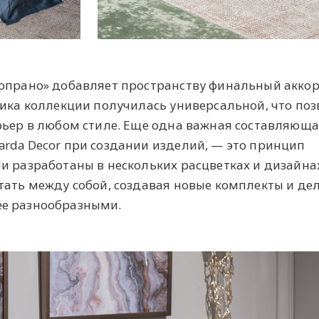
Сопрано» добавляет пространству финальный аккор
тика коллекции получилась универсальной, что поз
рьер в любом стиле. Еще одна важная составляюща
rda Decor при создании изделий, — это принцип
и разработаны в нескольких расцветках и дизайнах
тать между собой, создавая новые комплекты и де
ее разнообразными.