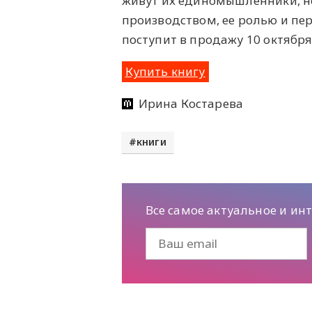
живут их единомышленники, но
производством, ее ролью и пе
поступит в продажу 10 октября
Купить книгу
Ирина Костарева
книги
Все самое актуальное и ин