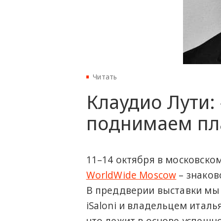
Читать
Клаудио Лути:
поднимаем пл
11–14 октября в московском
WorldWide Moscow
– знаков
В преддверии выставки мы
iSaloni и владельцем италья
что лежит в основе успешн