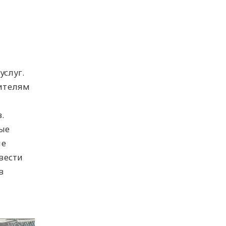
услуг.
тителям
.
рые
не
вести
в