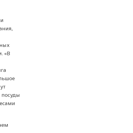
 и
ания,
нных
. «В
ига
ольшое
дут
м посуды
ресами
 чем