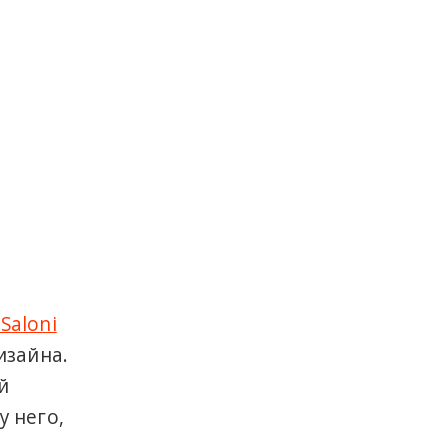
iSaloni
изайна.
й
у него,