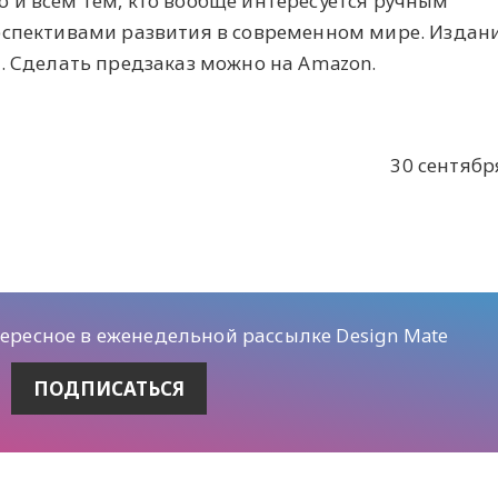
 и всем тем, кто вообще интересуется ручным
рспективами развития в современном мире. Издан
. Сделать предзаказ можно на Amazon.
30 сентября
тересное в еженедельной рассылке Design Mate