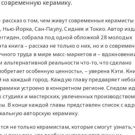
а современную керамику.
ty – рассказ о том, чем живут современные керамисты
 Нью-Йорка, Сан-Паулу, Сиднея и Токио. Автор изд
еггиден, собрала под одной обложкой 28 молодых
а книга – рассказ не только о них, но и о совреме
чного труда в мире масс-маркетов и – вдохновении
и альтернативной реальности что-то, что сделано
иобретает особенную ценность», – уверена Кэти. Кн
ой на каждый город. Каждую главу предваряет неб
керамики устроено в конкретном регионе. Следом и
 студиях и мастерских, увлеченных производство
ы. В конце каждой главы представлен список с ад
икальную авторскую керамику.
ится не только керамистам, которые смогут узнать,