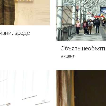
изни, вреде
Объять необъятно
АКЦЕНТ