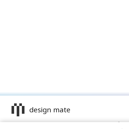
design mate
Design Mate - независимое интернет издание о дизайне в