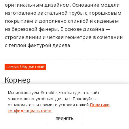
оригинальным дизайном. Основание модели
изготовлено из стальной трубы с порошковым
покрытием и дополнено спинкой и сиденьем
из березовой фанеры. В основе дизайна —
строгие линии и четкая геометрия в сочетании
с теплой фактурой дерева.
более 20 тысяч
самый бюджетный
специалистов читают
Корнер
про дизайн
divan.ru, 8990 ₽
и архитектуру
Мы используем 🍪cookie,
чтобы сделать сайт
в Telegram канале
максимально удобным для вас.
Пожалуйста,
ознакомьтесь и примите условия нашей
Политики
Design Mate
конфиденциальности
.
ПРИНЯТЬ