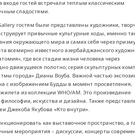
На входе гостей встречали теплым классическим
очным сладостями.
allery гостям были представлены художники, твор
струирует привычные культурные коды, именно та
ния окружающего мира и самих себя через призму
ота всемирно известного азербайджанского худож
томия», где все стадии жизни человека через
дно движущееся полотно; серия скульптурных ком
итмы города» Дианы Воуба. Важной частью экспоз
а с изображением Будды в момент просветления,
 жилета из коллекции WHO/AM. Это произведение
философии, искусства и дизайна. Также представл
еи Джекоба Якубова «Кто внутри».
нкционировать как выставочное пространство, а т
ичные мероприятия – дискуссии, концерты совреме