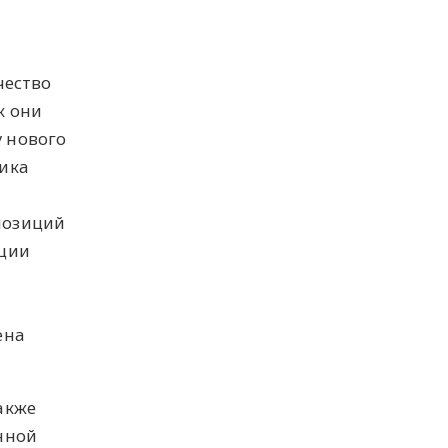
чество
к они
 нового
ника
позиций
иции
ена
акже
нной