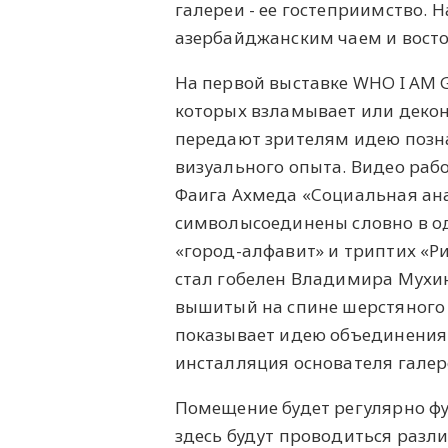
галереи - ее гостеприимство. 
азербайджанским чаем и вост
На первой выставке WHO I AM G
которых взламывает или декон
передают зрителям идею позна
визуального опыта. Видео раб
Фаига Ахмеда «Социальная ана
символысоединены словно в о
«город-алфавит» и триптих «Р
стал гобелен Владимира Мухин
вышитый на спине шерстяного
показывает идею объединения 
инсталляция основателя галер
Помещение будет регулярно фу
здесь будут проводиться разл