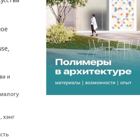
усства
ное
se,
ва и
диалогу
, хэнг
сть