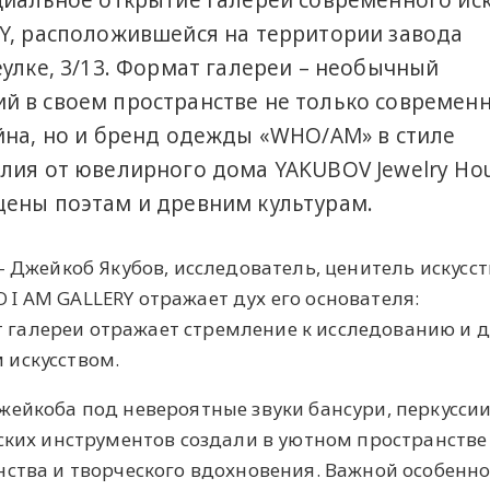
циальное открытие галереи современного иск
Y, расположившейся на территории завода
еулке, 3/13. Формат галереи – необычный
й в своем пространстве не только современ
йна, но и бренд одежды «WHO/AM» в стиле
лия от ювелирного дома YAKUBOV Jewelry Hou
щены поэтам и древним культурам.
- Джейкоб Якубов, исследователь, ценитель искусст
I AM GALLERY отражает дух его основателя:
галереи отражает стремление к исследованию и 
 искусством.
ейкоба под невероятные звуки бансури, перкуссии
еских инструментов создали в уютном пространстве
нства и творческого вдохновения. Важной особенно