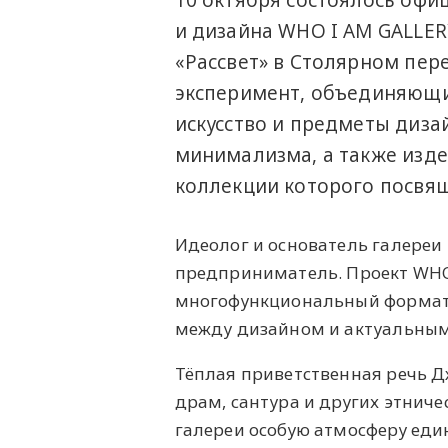
10 октября состоялось офи
и дизайна WHO I AM GALLER
«Рассвет» в Столярном пер
эксперимент, объединяющи
искусство и предметы диза
минимализма, а также изде
коллекции которого посвя
Идеолог и основатель галереи 
предприниматель. Проект WHO 
многофункциональный формат 
между дизайном и актуальным
Тёплая приветственная речь Дж
драм, сантура и других этнич
галереи особую атмосферу еди