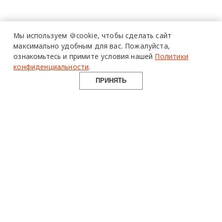
Мы используем 🍪cookie,
чтобы сделать сайт
максимально удобным для вас.
Пожалуйста,
ознакомьтесь и примите условия нашей
Политики
конфиденциальности
.
ПРИНЯТЬ
design mate
Design Mate - независимое интернет издание о дизайне во
всех его проявлениях. Создаем авторский контент для
дизайнеров, архитекторов и всех неравнодушных к
красоте с 2016 года.