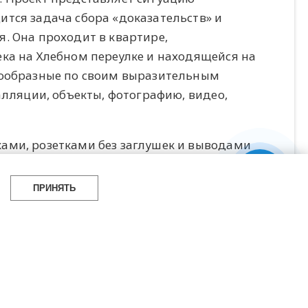
тся задача сбора «доказательств» и
. Она проходит в квартире,
ка на Хлебном переулке и находящейся на
нообразные по своим выразительным
алляции, объекты, фотографию, видео,
ами, розетками без заглушек и выводами
щееся тревожной световой режиссурой. В
ько выставляются, сколько
ПРИНЯТЬ
 за эти беспокоящие, нонспектакулярные
ентами обнаженного нутра здания и
ные работы становятся уликами,
ора, то ли детектива.