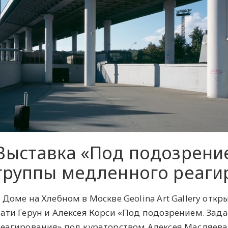
Выставка «Под подозрени
группы медленного реаги
 Доме на Хлебном в Москве Geolina Art Gallery от
ати Герун и Алексея Корси «Под подозрением. Зад
еагирования» под кураторством Алексея Масляева