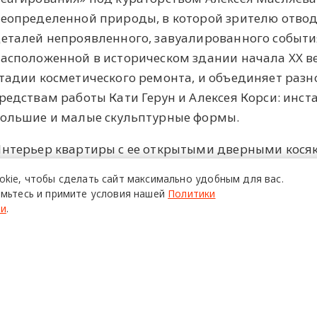
еопределенной природы, в которой зрителю отводи
еталей непроявленного, завуалированного события
асположенной в историческом здании начала XX ве
тадии косметического ремонта, и объединяет раз
редствам работы Кати Герун и Алексея Корси: инст
ольшие и малые скульптурные формы.
нтерьер квартиры с ее открытыми дверными косяк
роводов создает ощущение покинутости, усиливаю
okie,
чтобы сделать сайт
максимально удобным для вас.
той напряженной атмосфере произведения не стол
мьтесь и примите условия нашей
Политики
бнаруживаются. Зрительское восприятие цепляется
ти
.
редметы, притаившиеся и претворяющиеся фрагм
ривычными повседневными вещами, и художествен
писанными в троп то ли триллера, то ли боди-хорр
ход свободный, по регистрации.