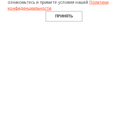
ознакомьтесь и примите условия нашей
Политики
конфиденциальности
.
ПРИНЯТЬ
design mate
Design Mate - независимое интернет издание о дизайне во
всех его проявлениях. Создаем авторский контент для
дизайнеров, архитекторов и всех неравнодушных к
красоте с 2016 года.
© 2016-2026 Все права защищены
О ПРОЕКТЕ
РУБРИКИ
СОЦСЕТИ