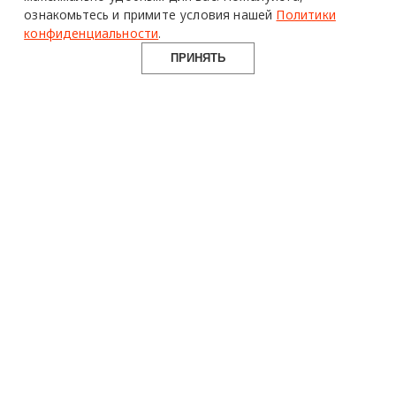
ознакомьтесь и примите условия нашей
Политики
конфиденциальности
.
ПРИНЯТЬ
design mate
Design Mate - независимое интернет издание о дизайне во
всех его проявлениях. Создаем авторский контент для
дизайнеров, архитекторов и всех неравнодушных к
красоте с 2016 года.
© 2016-2026 Все права защищены
О ПРОЕКТЕ
РУБРИКИ
СОЦСЕТИ