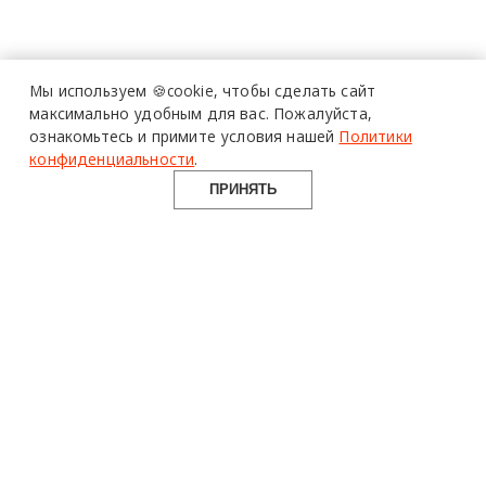
Мы используем 🍪cookie,
чтобы сделать сайт
максимально удобным для вас.
Пожалуйста,
ознакомьтесь и примите условия нашей
Политики
конфиденциальности
.
ПРИНЯТЬ
design mate
Design Mate - независимое интернет издание о дизайне во
всех его проявлениях. Создаем авторский контент для
дизайнеров, архитекторов и всех неравнодушных к