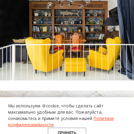
более 20 тысяч
специалистов читают
про дизайн
Мы используем 🍪cookie,
чтобы сделать сайт
и архитектуру
максимально удобным для вас.
Пожалуйста,
в Telegram канале
ознакомьтесь и примите условия нашей
Политики
Design Mate
конфиденциальности
.
ПРИНЯТЬ