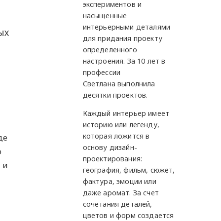
экспериментов и
насыщенные
интерьерными деталями
ых
для придания проекту
определенного
настроения. За 10 лет в
профессии
Светлана выполнила
десятки проектов.
Каждый интерьер имеет
историю или легенду,
которая ложится в
де
основу дизайн-
о
проектирования:
 и
география, фильм, сюжет,
фактура, эмоции или
даже аромат. За счет
сочетания деталей,
цветов и форм создается