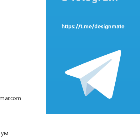
mar.com
иум