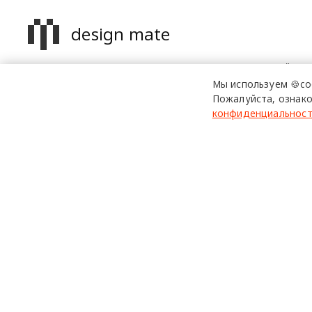
design mate
Design Mate - независимое интернет издание о дизайне в
проявлениях. Создаем авторский контент для дизайнеро
Мы используем 🍪co
архитекторов и всех неравнодушных к красоте с 2016 го
Пожалуйста, ознако
конфиденциальнос
© 2016-2026 Все права защищены
Использование материалов design-mate.ru разрешено только 
Все права на тексты и изображения принадлежат их авторам
На сайте design-mate.ru могут содержаться упоминания и ссы
При этом вся информация и ссылки на Facebook и Instagram 