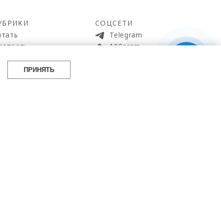
УБРИКИ
СОЦСЕТИ
итать
Telegram
мотреть
100gram
ойти
Pinterest
айти
YouTube
ПРИНЯТЬ
аботать
ВКонтакте
упить
 источник.
eta, деятельность которой запрещена в РФ.