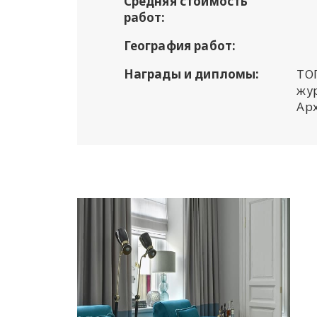
Средняя стоимость
работ:
География работ:
Награды и дипломы:
ТОП
жу
Арх