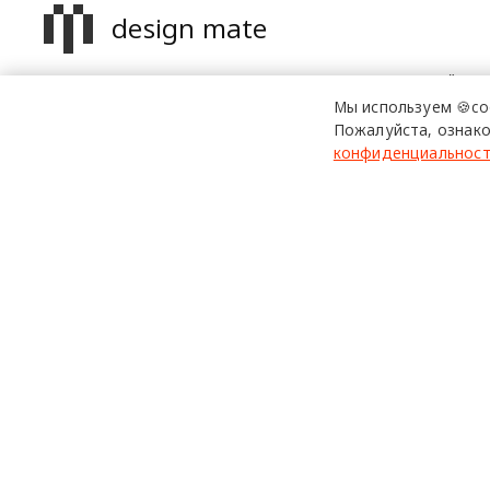
design mate
Design Mate - независимое интернет издание о дизайне в
проявлениях. Создаем авторский контент для дизайнеро
Мы используем 🍪co
архитекторов и всех неравнодушных к красоте с 2016 го
Пожалуйста, ознако
конфиденциальнос
© 2016-2026 Все права защищены
Использование материалов design-mate.ru разрешено только 
Все права на тексты и изображения принадлежат их авторам
На сайте design-mate.ru могут содержаться упоминания и ссы
При этом вся информация и ссылки на Facebook и Instagram 