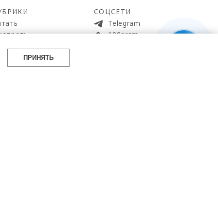
УБРИКИ
СОЦСЕТИ
итать
Telegram
мотреть
100gram
ойти
Pinterest
айти
YouTube
ПРИНЯТЬ
аботать
ВКонтакте
упить
 источник.
eta, деятельность которой запрещена в РФ.