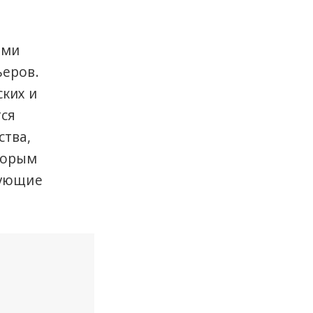
ыми
ьеров.
ких и
тся
ства,
торым
бующие