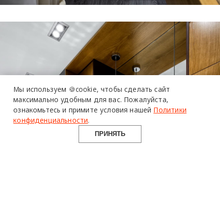
Мы используем 🍪cookie,
чтобы сделать сайт
максимально удобным для вас.
Пожалуйста,
ознакомьтесь и примите условия нашей
Политики
конфиденциальности
.
более 20 тысяч специалистов читают про дизайн и архитектуру в Telegram канале Design Mate
ПРИНЯТЬ