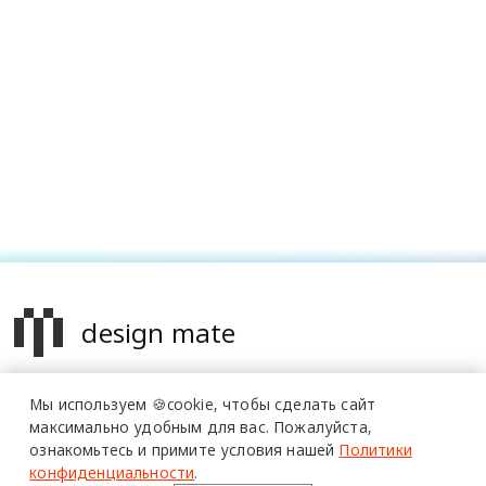
design mate
Design Mate - независимое интернет издание о дизайне во
Мы используем 🍪cookie,
чтобы сделать сайт
всех его проявлениях. Создаем авторский контент для
максимально удобным для вас.
Пожалуйста,
дизайнеров, архитекторов и всех неравнодушных к
ознакомьтесь и примите условия нашей
Политики
красоте с 2016 года.
конфиденциальности
.