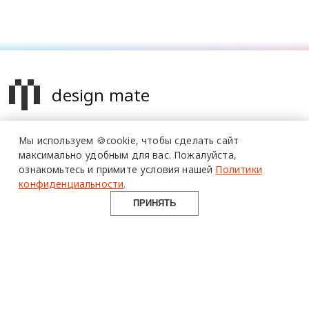
design mate
Design Mate - независимое интернет издание о дизайне во
Мы используем 🍪cookie,
чтобы сделать сайт
всех его проявлениях. Создаем авторский контент для
максимально удобным для вас.
Пожалуйста,
дизайнеров, архитекторов и всех неравнодушных к
ознакомьтесь и примите условия нашей
Политики
красоте с 2016 года.
конфиденциальности
.
© 2016-2026 Все права защищены
ПРИНЯТЬ
О ПРОЕКТЕ
РУБРИКИ
СОЦСЕТИ
Команда
Читать
Telegram
Реклама
Смотреть
100gram
Mediakit
Пойти
Pinterest
Контакты
Найти
YouTube