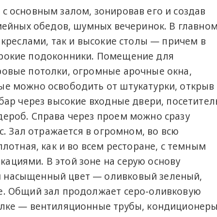
с основным залом, зонировав его и создав
емейных обедов, шумных вечеринок. В главно
 креслами, так и высокие столы — причем в
ирокие подоконники. Помещение для
ровые потолки, огромные арочные окна,
ые можно освободить от штукатурки, открыв
обар через высокие входные двери, посетител
дероб. Справа через проем можно сразу
ес. Зал отражается в огромном, во всю
плотная, как и во всем ресторане, с темным
ациями. В этой зоне на серую основу
 насыщенный цвет — оливковый зеленый,
е. Общий зал продолжает серо-оливковую
олке — вентиляционные трубы, кондиционер