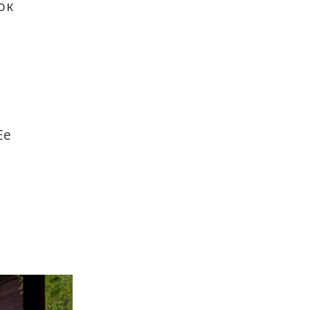
ок
Ее