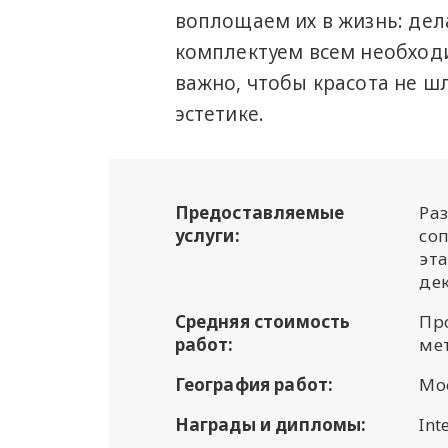
воплощаем их в жизнь: де
комплектуем всем необход
важно, чтобы красота не ш
эстетике.
Предоставляемые
Ра
услуги:
со
эта
де
Средняя стоимость
Про
работ:
ме
География работ:
Мос
Награды и дипломы:
Int