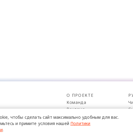
О ПРОЕКТЕ
Р
Команда
Ч
Реклама
С
о всех его
Mediakit
П
в,
okie,
чтобы сделать сайт
максимально удобным для вас.
да.
Контакты
Н
мьтесь и примите условия нашей
Политики
ти
.
Юридическая
Р