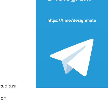
tudio.ru
 от