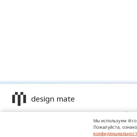
design mate
Design Mate - независимое интернет издание о дизайне в
проявлениях. Создаем авторский контент для дизайнеро
Мы используем 🍪co
архитекторов и всех неравнодушных к красоте с 2016 го
Пожалуйста, ознако
конфиденциальнос