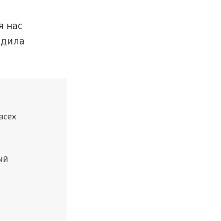
я нас
едила
всех
ый