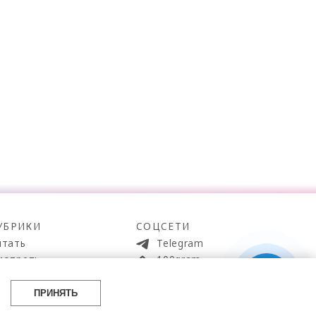
УБРИКИ
СОЦСЕТИ
итать
Telegram
мотреть
100gram
ойти
Pinterest
айти
YouTube
ПРИНЯТЬ
аботать
ВКонтакте