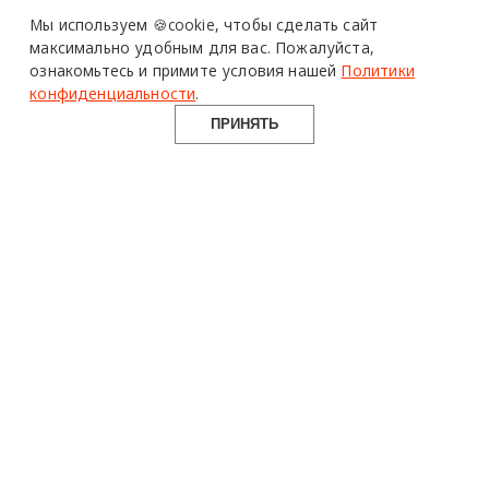
Design Mate - независимое интернет издание о дизайне во
Мы используем 🍪cookie,
чтобы сделать сайт
всех его проявлениях. Создаем авторский контент для
максимально удобным для вас.
Пожалуйста,
дизайнеров, архитекторов и всех неравнодушных к
ознакомьтесь и примите условия нашей
Политики
красоте с 2016 года.
конфиденциальности
.
© 2016-2026 Все права защищены
ПРИНЯТЬ
О ПРОЕКТЕ
РУБРИКИ
СОЦСЕТИ
Команда
Читать
Telegram
Реклама
Смотреть
100gram
Mediakit
Пойти
Pinterest
Контакты
Найти
YouTube
Юридическая
Работать
ВКонтакте
информация
Купить
Использование материалов design-mate.ru разрешено только с
письменного согласия редакции при наличии активной ссылки
на источник.
Все права на тексты и изображения принадлежат их авторам